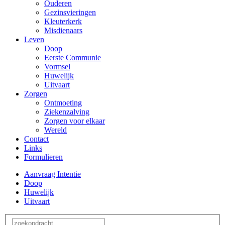
Ouderen
Gezinsvieringen
Kleuterkerk
Misdienaars
Leven
Doop
Eerste Communie
Vormsel
Huwelijk
Uitvaart
Zorgen
Ontmoeting
Ziekenzalving
Zorgen voor elkaar
Wereld
Contact
Links
Formulieren
Aanvraag Intentie
Doop
Huwelijk
Uitvaart