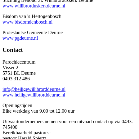
Stichting Behoud St. Willibrorduskerk Deurne
www.willibrorduskerkdeurne.nl
Bisdom van 's-Hertogenbosch
www.bisdomdenbosch.nl
Protestantse Gemeente Deurne
www.pgdeurne.nl
Contact
Parochiecentrum
Visser 2
5751 BL Deurne
0493 312 486
info@heiligewillibrorddeurne.nl
www.heiligewillibrorddeurne.nl
Openingstijden
Elke werkdag van 9.00 tot 12.00 uur
Uitvaartondernemers nemen voor een uitvaart contact op via 0493-
745400
Bereikbaarheid pastores:
pastoor Harald Spiertz