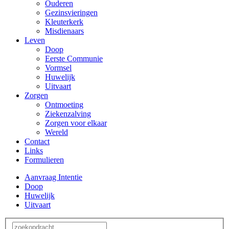
Ouderen
Gezinsvieringen
Kleuterkerk
Misdienaars
Leven
Doop
Eerste Communie
Vormsel
Huwelijk
Uitvaart
Zorgen
Ontmoeting
Ziekenzalving
Zorgen voor elkaar
Wereld
Contact
Links
Formulieren
Aanvraag Intentie
Doop
Huwelijk
Uitvaart