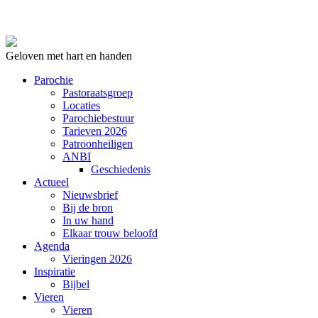
Geloven met hart en handen
Parochie
Pastoraatsgroep
Locaties
Parochiebestuur
Tarieven 2026
Patroonheiligen
ANBI
Geschiedenis
Actueel
Nieuwsbrief
Bij de bron
In uw hand
Elkaar trouw beloofd
Agenda
Vieringen 2026
Inspiratie
Bijbel
Vieren
Vieren