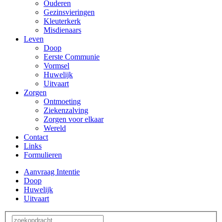
Ouderen
Gezinsvieringen
Kleuterkerk
Misdienaars
Leven
Doop
Eerste Communie
Vormsel
Huwelijk
Uitvaart
Zorgen
Ontmoeting
Ziekenzalving
Zorgen voor elkaar
Wereld
Contact
Links
Formulieren
Aanvraag Intentie
Doop
Huwelijk
Uitvaart