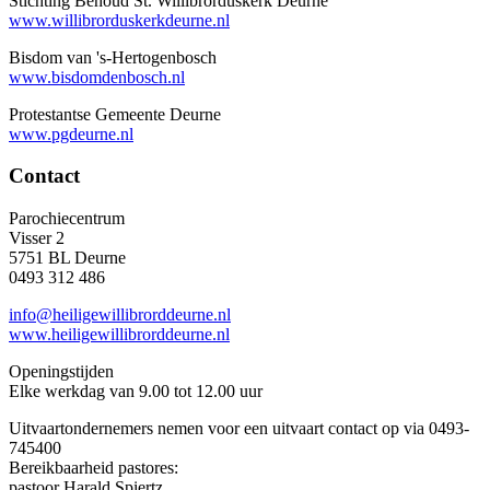
Stichting Behoud St. Willibrorduskerk Deurne
www.willibrorduskerkdeurne.nl
Bisdom van 's-Hertogenbosch
www.bisdomdenbosch.nl
Protestantse Gemeente Deurne
www.pgdeurne.nl
Contact
Parochiecentrum
Visser 2
5751 BL Deurne
0493 312 486
info@heiligewillibrorddeurne.nl
www.heiligewillibrorddeurne.nl
Openingstijden
Elke werkdag van 9.00 tot 12.00 uur
Uitvaartondernemers nemen voor een uitvaart contact op via 0493-
745400
Bereikbaarheid pastores:
pastoor Harald Spiertz