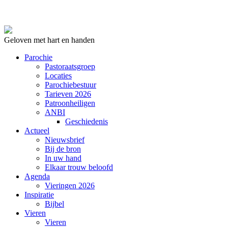
Geloven met hart en handen
Parochie
Pastoraatsgroep
Locaties
Parochiebestuur
Tarieven 2026
Patroonheiligen
ANBI
Geschiedenis
Actueel
Nieuwsbrief
Bij de bron
In uw hand
Elkaar trouw beloofd
Agenda
Vieringen 2026
Inspiratie
Bijbel
Vieren
Vieren