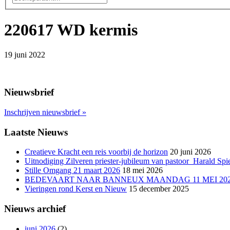
220617 WD kermis
19 juni 2022
Nieuwsbrief
Inschrijven nieuwsbrief
»
Laatste Nieuws
Creatieve Kracht een reis voorbij de horizon
20 juni 2026
Uitnodiging Zilveren priester-jubileum van pastoor Harald Spie
Stille Omgang 21 maart 2026
18 mei 2026
BEDEVAART NAAR BANNEUX MAANDAG 11 MEI 20
Vieringen rond Kerst en Nieuw
15 december 2025
Nieuws archief
juni 2026
(2)