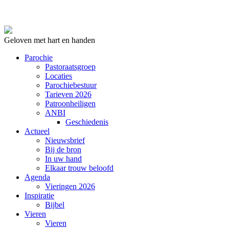
Geloven met hart en handen
Parochie
Pastoraatsgroep
Locaties
Parochiebestuur
Tarieven 2026
Patroonheiligen
ANBI
Geschiedenis
Actueel
Nieuwsbrief
Bij de bron
In uw hand
Elkaar trouw beloofd
Agenda
Vieringen 2026
Inspiratie
Bijbel
Vieren
Vieren