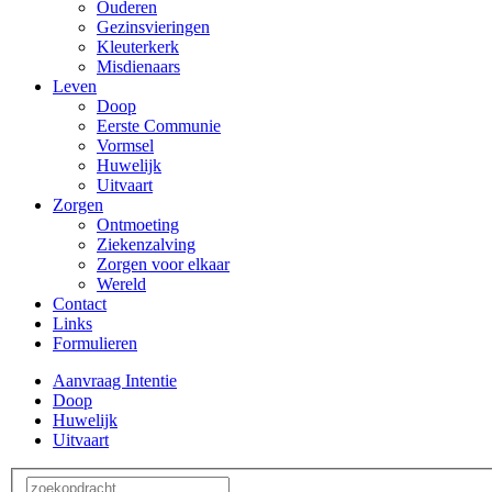
Ouderen
Gezinsvieringen
Kleuterkerk
Misdienaars
Leven
Doop
Eerste Communie
Vormsel
Huwelijk
Uitvaart
Zorgen
Ontmoeting
Ziekenzalving
Zorgen voor elkaar
Wereld
Contact
Links
Formulieren
Aanvraag Intentie
Doop
Huwelijk
Uitvaart