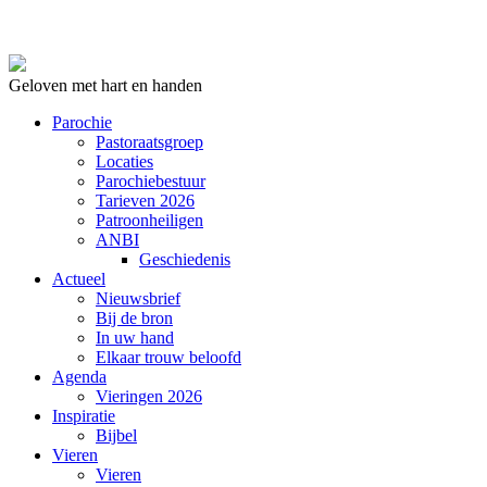
Geloven met hart en handen
Parochie
Pastoraatsgroep
Locaties
Parochiebestuur
Tarieven 2026
Patroonheiligen
ANBI
Geschiedenis
Actueel
Nieuwsbrief
Bij de bron
In uw hand
Elkaar trouw beloofd
Agenda
Vieringen 2026
Inspiratie
Bijbel
Vieren
Vieren