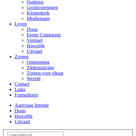
Ouderen
Gezinsvieringen
Kleuterkerk
Misdienaars
Leven
Doop
Eerste Communie
Vormsel
Huwelijk
Uitvaart
Zorgen
Ontmoeting
Ziekenzalving
Zorgen voor elkaar
Wereld
Contact
Links
Formulieren
Aanvraag Intentie
Doop
Huwelijk
Uitvaart