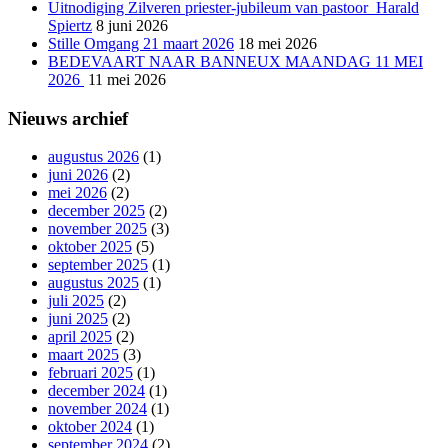
Uitnodiging Zilveren priester-jubileum van pastoor Harald
Spiertz
8 juni 2026
Stille Omgang 21 maart 2026
18 mei 2026
BEDEVAART NAAR BANNEUX MAANDAG 11 MEI
2026
11 mei 2026
Nieuws archief
augustus 2026
(1)
juni 2026
(2)
mei 2026
(2)
december 2025
(2)
november 2025
(3)
oktober 2025
(5)
september 2025
(1)
augustus 2025
(1)
juli 2025
(2)
juni 2025
(2)
april 2025
(2)
maart 2025
(3)
februari 2025
(1)
december 2024
(1)
november 2024
(1)
oktober 2024
(1)
september 2024
(2)