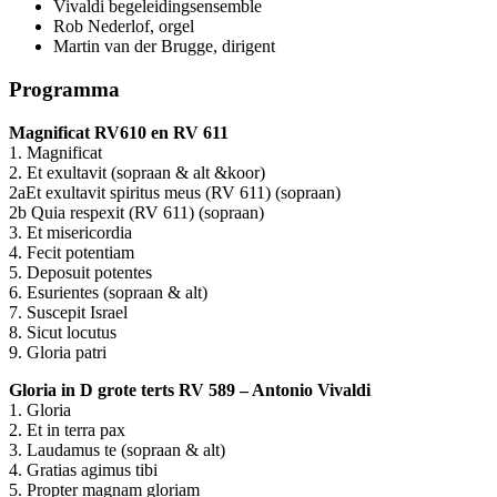
Vivaldi begeleidingsensemble
Rob Nederlof, orgel
Martin van der Brugge, dirigent
Programma
Magnificat RV610 en RV 611
1. Magnificat
2. Et exultavit (sopraan & alt &koor)
2aEt exultavit spiritus meus (RV 611) (sopraan)
2b Quia respexit (RV 611) (sopraan)
3. Et misericordia
4. Fecit potentiam
5. Deposuit potentes
6. Esurientes (sopraan & alt)
7. Suscepit Israel
8. Sicut locutus
9. Gloria patri
Gloria in D grote terts RV 589 – Antonio Vivaldi
1. Gloria
2. Et in terra pax
3. Laudamus te (sopraan & alt)
4. Gratias agimus tibi
5. Propter magnam gloriam