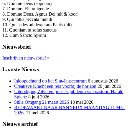
6. Domine Deus (sopraan)
7. Domine, Fili unigenite
8. Domine Deus, Agnus Dei (alt & koor)
9. Qui tollis peccata mundi
10. Qui sedes ad dexteram Patris (alt)
11. Quoniam tu solus sanctus
12. Cum Sancto Spiritu
Nieuwsbrief
Inschrijven nieuwsbrief
»
Laatste Nieuws
Inloopochtend op het Sint-Janscentrum
6 augustus 2026
Creatieve Kracht een reis voorbij de horizon
20 juni 2026
Uitnodiging Zilveren priester-jubileum van pastoor Harald
Spiertz
8 juni 2026
Stille Omgang 21 maart 2026
18 mei 2026
BEDEVAART NAAR BANNEUX MAANDAG 11 MEI
2026
11 mei 2026
Nieuws archief