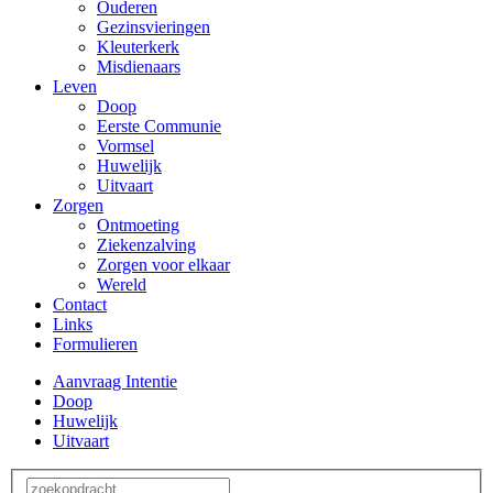
Ouderen
Gezinsvieringen
Kleuterkerk
Misdienaars
Leven
Doop
Eerste Communie
Vormsel
Huwelijk
Uitvaart
Zorgen
Ontmoeting
Ziekenzalving
Zorgen voor elkaar
Wereld
Contact
Links
Formulieren
Aanvraag Intentie
Doop
Huwelijk
Uitvaart