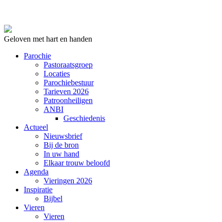
Geloven met hart en handen
Parochie
Pastoraatsgroep
Locaties
Parochiebestuur
Tarieven 2026
Patroonheiligen
ANBI
Geschiedenis
Actueel
Nieuwsbrief
Bij de bron
In uw hand
Elkaar trouw beloofd
Agenda
Vieringen 2026
Inspiratie
Bijbel
Vieren
Vieren